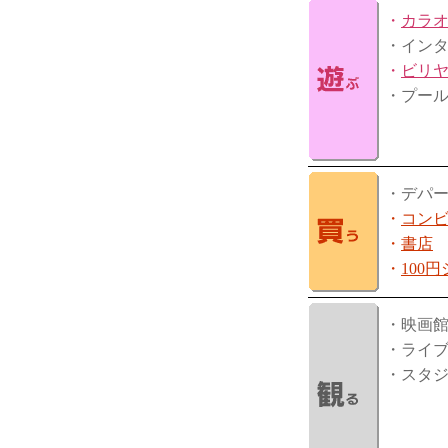
・
カラ
・イン
・
ビリ
・プー
・デパ
・
コン
・
書店
・
100
・映画
・ライ
・スタ