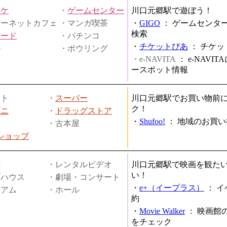
オケ
・
ゲームセンター
川口元郷駅で遊ぼう！
ターネットカフェ
・マンガ喫茶
・
GIGO
：
ゲームセンタ
検索
ヤード
・パチンコ
・
チケットぴあ
：
チケッ
ル
・ボウリング
・e-NAVITA
：
e-NAVI
ースポット情報
ート
・
スーパー
川口元郷駅でお買い物前
ク！
ビニ
・
ドラッグストア
・
Shufoo!
：
地域のお買い
・古本屋
円ショップ
館
・レンタルビデオ
川口元郷駅で映画を観た
い！
ブハウス
・劇場・コンサート
・
e+（イープラス）
：
イ
ジアム
・ホール
約
・
Movie Walker
：
映画館
をチェック