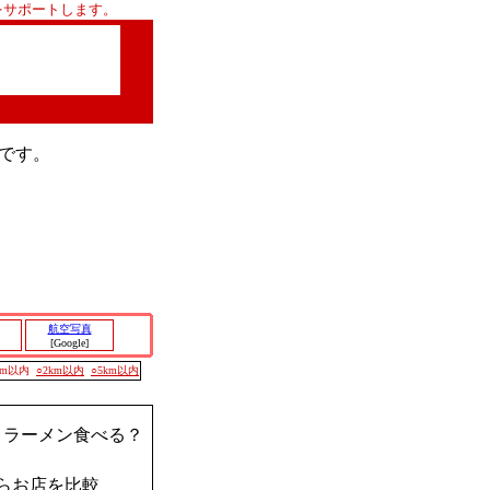
をサポートします。
です。
航空写真
[Google]
00m以内
○2km以内
○5km以内
？ラーメン食べる？
らお店を比較