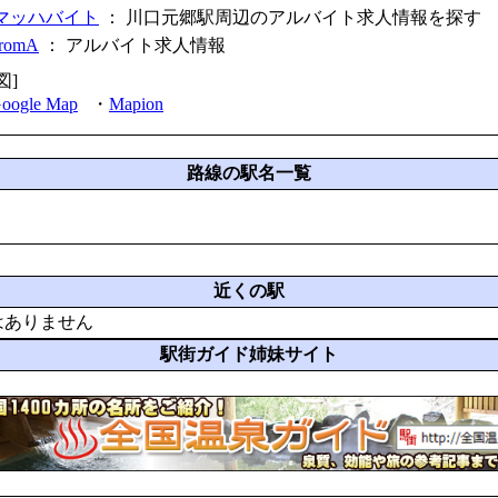
マッハバイト
： 川口元郷駅周辺のアルバイト求人情報を探す
fromA
：
アルバイト求人情報
図]
oogle Map
・
Mapion
路線の駅名一覧
近くの駅
はありません
駅街ガイド姉妹サイト