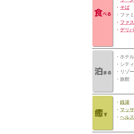
・
そば
・ファ
・
ファ
・
デリ
・ホテ
・シテ
・リゾ
・旅館
・
銭湯
・
マッ
・
ヘル