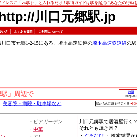
アドレスに「○○駅.jp」と入れるだけ！駅街ガイドは駅を起点にあなたの行動
http://川口元郷駅.jp
｜
｜
使い方
よくある質問
ご利用にあたって
川口市元郷1-2-15にある、埼玉高速鉄道の
埼玉高速鉄道線
の駅
郷駅」周辺で
地図
[mapion]
:
美容院・病院・駐車場など
駅からの距離を指定する
●5
屋
・ビアガーデン
川口元郷駅で居酒屋行く
それとも焼き肉？
・
中華
・
ぐるなび
：
検索結果か
メン
・すし