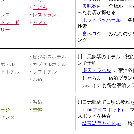
・
美味案内
：
全店ルート
・
うどん
ったお店が探せる
ミレス
・
レストラン
・
ホットペッパー.jp
：
各
ストフード
・
カフェ
検索
バリー
・
食べログ
：
みんなのク
ング
ル
・ビジネスホテル
川口元郷駅のホテル・旅
ンで予約！
ィホテル
・カプセルホテル
・
楽天トラベル
：
宿泊条
ートホテル
・ラブホテル
・
じゃらん
：
宿泊プラン
・民宿
・yoyaQ
：
お得な宿泊プ
・温泉
川口元郷駅で日頃の疲れ
サージ
・
整体
・
ispot(アイスポット)
：
スポットを検索
スセンター
・
埼玉温泉ガイド.jp
：
埼