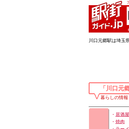
川口元郷駅は埼玉県
「川口元
暮らしの情報
・
居酒
・
焼肉
・
ラー