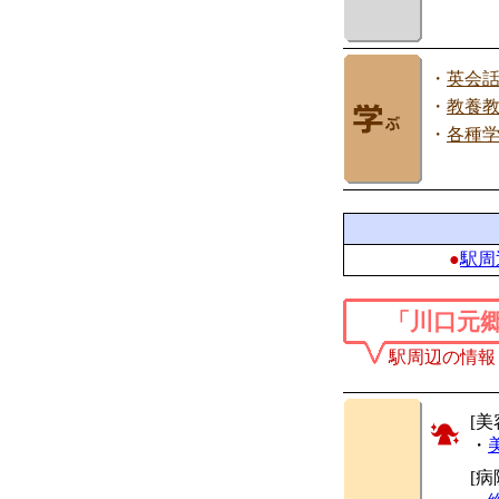
・
英会
・
教養
・
各種
●
駅周
「川口元
駅周辺の情報
[美
・
[