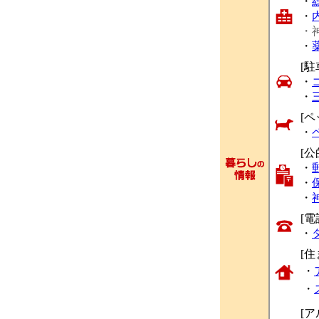
・
・
・
・
[駐
・
・
[ペ
・
[公
・
・
・
[
・
[
・
・
[ア