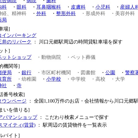
総合病院
・
病院
・
歯科
内科
・
眼科
・
耳鼻咽喉科
・
皮膚科
・
小児科
・
産婦人
神経、精神科
・
外科
・
整形外科
・形成外科
・美容外科
薬局
車場]
コインパーキング
三井のリパーク
： 川口元郷駅周辺の時間貸駐車場を探す
ット]
ペットショップ
・動物病院
・ペット葬儀
的機関等]
郵便局
・
銀行
・市区町村機関
・図書館
・
公園
・
警察
保育所
・幼稚園
・
小学校
・中学校
・高校
・大学
神社
・
寺
電話番号検索]
タウンページ
： 全国1,100万件のお店・会社情報から川口元郷
住まいを借りる]
アパマンショップ
： こだわり検索メニューで探す
スマイティ(賃貸)
： 駅周辺の賃貸物件を一覧表示
ルバイト]