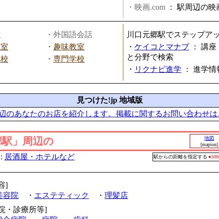
・映画.com
：
駅周辺の映
話
・外国語会話
川口元郷駅でステップア
教室
・
趣味教室
・
ケイコとマナブ
：
講座
と分野で検索
学校
・
専門学校
・
リクナビ進学
：
進学情
見つけた!jp 地域版
辺のあなたのお店を紹介します。掲載に関するお問い合わせは
郷駅」周辺の
地図
[mapion]
:
居酒屋・ホテルなど
駅からの距離を指定する
●5
容]
美容院
・
エステティック
・
理髪店
病院・診療所等]